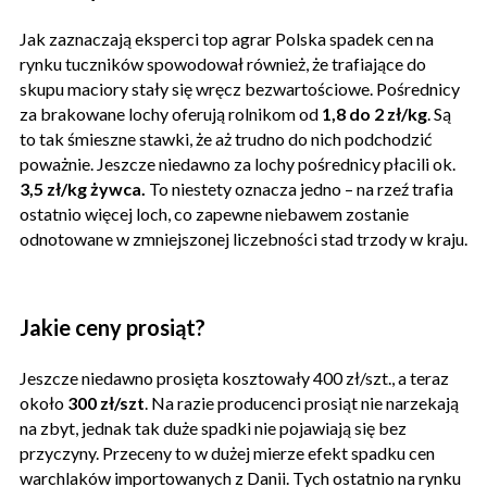
Jak zaznaczają eksperci top agrar Polska spadek cen na
rynku tuczników spowodował również, że trafiające do
skupu maciory stały się wręcz bezwartościowe. Pośrednicy
za brakowane lochy oferują rolnikom od
1,8 do 2 zł/kg
. Są
to tak śmieszne stawki, że aż trudno do nich podchodzić
poważnie. Jeszcze niedawno za lochy pośrednicy płacili ok.
3,5 zł/kg żywca.
To niestety oznacza jedno – na rzeź trafia
ostatnio więcej loch, co zapewne niebawem zostanie
odnotowane w zmniejszonej liczebności stad trzody w kraju.
Jakie ceny prosiąt?
Jeszcze niedawno prosięta kosztowały 400 zł/szt., a teraz
około
300 zł/szt
. Na razie producenci prosiąt nie narzekają
na zbyt, jednak tak duże spadki nie pojawiają się bez
przyczyny. Przeceny to w dużej mierze efekt spadku cen
warchlaków importowanych z Danii. Tych ostatnio na rynku