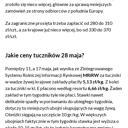
zrobiło się nieco więcej, głównie za sprawą mniejszych
zamówień ze strony odbiorców z południa Europy.
Za zagraniczne prosięta trzeba zapłacić od 280 do 310
zł/szt., a za krajowe już nieco więcej, bo od 330 do 370
zł/szt.
Jakie ceny tuczników 28 maja?
Pomiędzy 11, a 17 maja, jak wynika ze Zintegrowanego
Systemu Rolniczej Informacji Rynkowej
MRiRW
za tuczniki
w wadze żywej krajowe zakłady płaciły
5,13 zł/kg.
Z kolei
za tuczniki w kl. E płacono według resortu
6,66 zł/kg
. Żaden
zakład w tym tygodniu tyle nie płaci. Stawki nawet
delikatnie spadły w porównaniu do ubiegłego tygodnia,
dotyczy to mniejszych ubojni skupujących na wagę żywą.
Obniżki sięgają na szczęście 10 gr/kg. W większych
ubojniach faktycznie w tym tygodniu stawka jest wyższa o
około 10-15 gr/kg, ale to jedynie kosmetyczne zmiany i