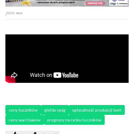
FOTO:
Ahm
ceny tuczników
giełda vezg
opłacalność produkcji świń
ceny warchlaków
prognozy na rynku tuczników