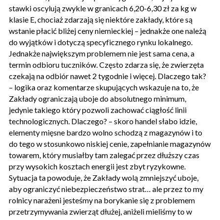
stawki oscylują zwykle w granicach 6,20-6,30 zł za kg w
klasie E, chociaż zdarzają się niektóre zakłady, które są
wstanie płacić bliżej ceny niemieckiej – jednakże one należą
do wyjątków i dotyczą specyficznego rynku lokalnego.
Jednakże największym problemem nie jest sama cena, a
termin odbioru tuczników. Często zdarza się, że zwierzęta
czekają na odbiór nawet 2 tygodnie i więcej. Dlaczego tak?
– logika oraz komentarze skupujących wskazuje na to, że
Zakłady ograniczają uboje do absolutnego minimum,
jedynie takiego który pozwoli zachować ciągłość linii
technologicznych. Dlaczego? – skoro handel słabo idzie,
elementy mięsne bardzo wolno schodzą z magazynów i to
do tego w stosunkowo niskiej cenie, zapełnianie magazynów
towarem, który musiałby tam zalegać przez dłuższy czas
przy wysokich kosztach energii jest zbyt ryzykowne.
Sytuacja ta powoduje, że Zakłady wolą zmniejszyć uboje,
aby ograniczyć niebezpieczeństwo strat… ale przez to my
rolnicy narażeni jesteśmy na borykanie się z problemem
przetrzymywania zwierząt dłużej, aniżeli mieliśmy to w