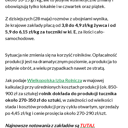
obowiązują tylko lokalnie i w czwartek oraz piątek.
Z dzisiejszych (28 maja) rozmów z ubojniami wynika,
że krajowe zakłady płacą od
3,8 do 4,9 zł/kg żywca i od
5,9 do 6,15 zł/kg za tuczniki w kl. E
, za ilości cało-
samochodowe.
Sytuacja nie zmienia się na korzyść rolników. Opłacalność
produkcji jest na dramatycznym poziomie, a produkcja to
jedynie obrót, a wielu przypadkach nawet ze stratą.
Jak podaje
Wielkopolska Izba Rolnicza
w majowej
kalkulacji przy uśrednionych kosztach produkcji (ok. 850-
900 zł za sztukę)
rolnik dokłada do produkcji tucznika
około 270-350 zł do sztuki,
w zależności od wielkości
stada i kosztów produkcji przy cyklu otwartym, sprzedaży
po 4,45 zł/kg i cenie prosięcia około 270-290 zł/szt.
Najnowsze notowania z zakładów są
TUTAJ.