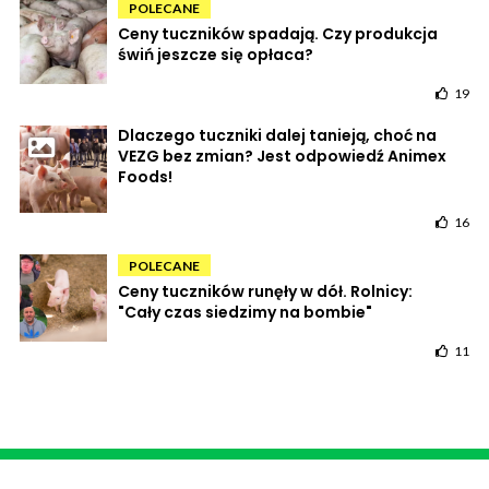
POLECANE
Ceny tuczników spadają. Czy produkcja
świń jeszcze się opłaca?
19
Dlaczego tuczniki dalej tanieją, choć na
VEZG bez zmian? Jest odpowiedź Animex
Foods!
16
POLECANE
Ceny tuczników runęły w dół. Rolnicy:
"Cały czas siedzimy na bombie"
11
POWRÓT DO STRONY GŁÓWNEJ