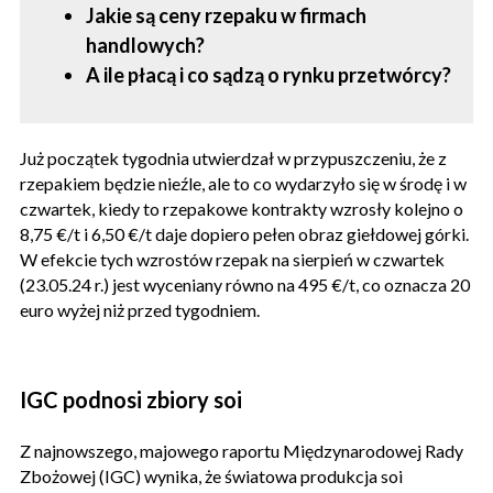
Jakie są ceny rzepaku w firmach
handlowych?
A ile płacą i co sądzą o rynku przetwórcy?
Już początek tygodnia utwierdzał w przypuszczeniu, że z
rzepakiem będzie nieźle, ale to co wydarzyło się w środę i w
czwartek, kiedy to rzepakowe kontrakty wzrosły kolejno o
8,75 €/t i 6,50 €/t daje dopiero pełen obraz giełdowej górki.
W efekcie tych wzrostów rzepak na sierpień w czwartek
(23.05.24 r.) jest wyceniany równo na 495 €/t, co oznacza 20
euro wyżej niż przed tygodniem.
IGC podnosi zbiory soi
Z najnowszego, majowego raportu Międzynarodowej Rady
Zbożowej (IGC) wynika, że światowa produkcja soi