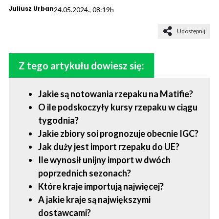
Juliusz Urban
24.05.2024., 08:19h
Udostępnij
Z tego artykułu dowiesz się:
Jakie są notowania rzepaku na Matifie?
O ile podskoczyły kursy rzepaku w ciągu
tygodnia?
Jakie zbiory soi prognozuje obecnie IGC?
Jak duży jest import rzepaku do UE?
Ile wynosił unijny import w dwóch
poprzednich sezonach?
Które kraje importują najwięcej?
A jakie kraje są największymi
dostawcami?