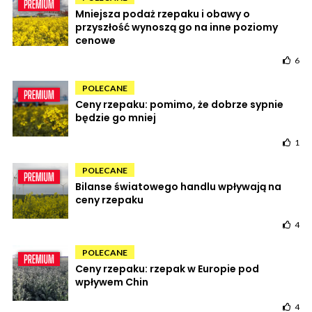
Mniejsza podaż rzepaku i obawy o
przyszłość wynoszą go na inne poziomy
cenowe
6
POLECANE
Ceny rzepaku: pomimo, że dobrze sypnie
będzie go mniej
1
POLECANE
Bilanse światowego handlu wpływają na
ceny rzepaku
4
POLECANE
Ceny rzepaku: rzepak w Europie pod
wpływem Chin
4