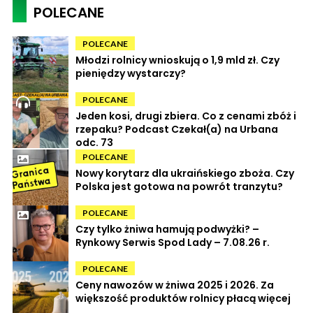
POLECANE
POLECANE
Młodzi rolnicy wnioskują o 1,9 mld zł. Czy
pieniędzy wystarczy?
POLECANE
Jeden kosi, drugi zbiera. Co z cenami zbóż i
rzepaku? Podcast Czekał(a) na Urbana
odc. 73
POLECANE
Nowy korytarz dla ukraińskiego zboża. Czy
Polska jest gotowa na powrót tranzytu?
POLECANE
Czy tylko żniwa hamują podwyżki? –
Rynkowy Serwis Spod Lady – 7.08.26 r.
POLECANE
Ceny nawozów w żniwa 2025 i 2026. Za
większość produktów rolnicy płacą więcej