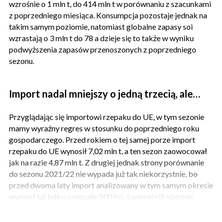
wzrośnie o 1 mln t, do 414 mln t w porównaniu z szacunkami
z poprzedniego miesiąca. Konsumpcja pozostaje jednak na
takim samym poziomie, natomiast globalne zapasy soi
wzrastają o 3 mln t do 78 a dzieje się to także w wyniku
podwyższenia zapasów przenoszonych z poprzedniego
sezonu.
Import nadal mniejszy o jedną trzecią, ale…
Przyglądając się importowi rzepaku do UE, w tym sezonie
mamy wyraźny regres w stosunku do poprzedniego roku
gospodarczego. Przed rokiem o tej samej porze import
rzepaku do UE wynosił 7,02 mln t, a ten sezon zaowocował
jak na razie 4,87 mln t. Z drugiej jednak strony porównanie
do sezonu 2021/22 nie wypada już tak niekorzystnie, bo
przed dwoma laty import analizowany w tym samym okresie
wyniósł już tylko o niecałe 100 tys. t więcej niż obecnie.