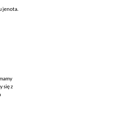
u jenota.
z mamy
 się z
a