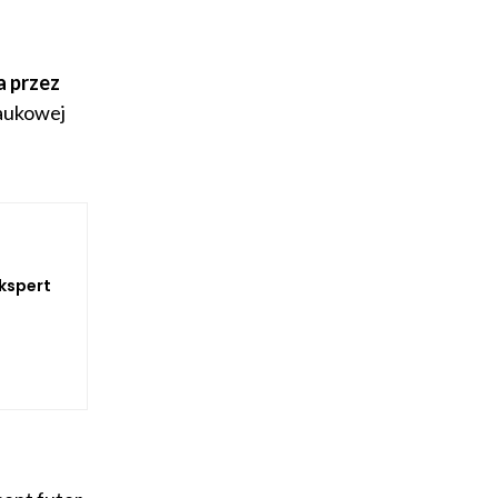
a przez
naukowej
Ekspert