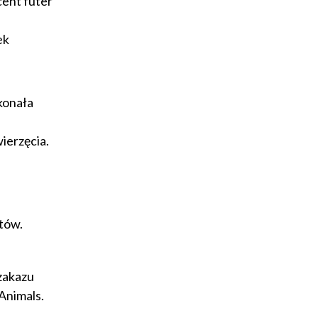
cent futer
ek
ykonała
ierzęcia.
ntów.
zakazu
 Animals.