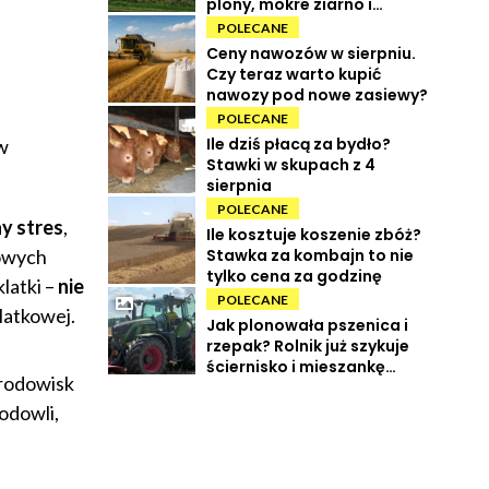
plony, mokre ziarno i
wysokie koszty
POLECANE
Ceny nawozów w sierpniu.
Czy teraz warto kupić
nawozy pod nowe zasiewy?
POLECANE
Ile dziś płacą za bydło?
w
Stawki w skupach z 4
sierpnia
POLECANE
y stres
,
Ile kosztuje koszenie zbóż?
Stawka za kombajn to nie
kowych
tylko cena za godzinę
latki –
nie
POLECANE
latkowej.
Jak plonowała pszenica i
rzepak? Rolnik już szykuje
ściernisko i mieszankę
środowisk
międzyplonową
odowli,