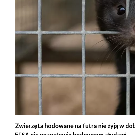
Zwierzęta hodowane na futra nie żyją w dobr
EFSA nie pozostawia hodowcom złudzeń.