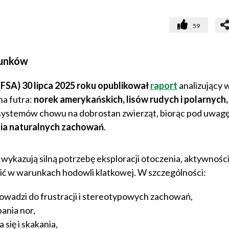
59
runków
FSA) 30 lipca 2025 roku opublikował
raport
analizujący 
a futra:
norek amerykańskich, lisów rudych i polarnych
 systemów chowu na dobrostan zwierząt, biorąc pod uwag
nia naturalnych zachowań
.
wykazują silną potrzebę eksploracji otoczenia, aktywnośc
nić w warunkach hodowli klatkowej. W szczególności:
rowadzi do frustracji i stereotypowych zachowań,
pania nor,
się i skakania,