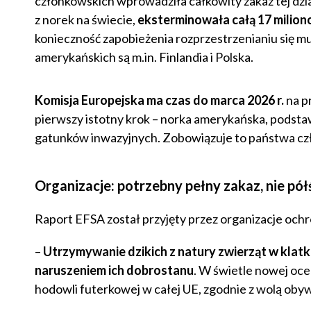
członkowskich wprowadziła całkowity zakaz tej dzi
z norek na świecie,
eksterminowała całą 17 milion
konieczność zapobieżenia rozprzestrzenianiu się m
amerykańskich są m.in. Finlandia i Polska.
Komisja Europejska ma czas do marca 2026 r.
na pr
pierwszy istotny krok – norka amerykańska, podsta
gatunków inwazyjnych. Zobowiązuje to państwa c
Organizacje: potrzebny pełny zakaz, nie pó
Raport EFSA został przyjęty przez organizacje och
–
Utrzymywanie dzikich z natury zwierząt w klat
naruszeniem ich dobrostanu
. W świetle nowej o
hodowli futerkowej w całej UE, zgodnie z wolą oby