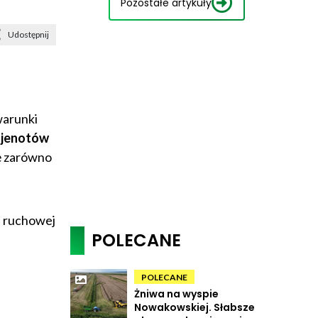
Pozostałe artykuły
Udostępnij
warunki
, jenotów
ę zarówno
i ruchowej
POLECANE
POLECANE
Żniwa na wyspie
Nowakowskiej. Słabsze