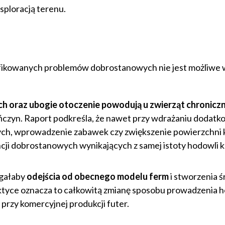
sploracją terenu.
ntyfikowanych problemów dobrostanowych nie jest możliwe 
h oraz ubogie otoczenie powodują u zwierząt chroniczn
ończyn. Raport podkreśla, że nawet przy wdrażaniu dodat
ych, wprowadzenie zabawek czy zwiększenie powierzchni k
ji dobrostanowych wynikających z samej istoty hodowli k
agałaby
odejścia od obecnego modelu ferm
i stworzenia 
aktyce oznacza to całkowitą zmianę sposobu prowadzenia h
 przy komercyjnej produkcji futer.