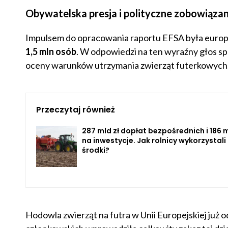
Obywatelska presja i polityczne zobowiąza
Impulsem do opracowania raportu EFSA była europ
1,5 mln osób
. W odpowiedzi na ten wyraźny głos s
oceny warunków utrzymania zwierząt futerkowych
Przeczytaj również
287 mld zł dopłat bezpośrednich i 186 m
na inwestycje. Jak rolnicy wykorzystali
środki?
Hodowla zwierząt na futra w Unii Europejskiej już o