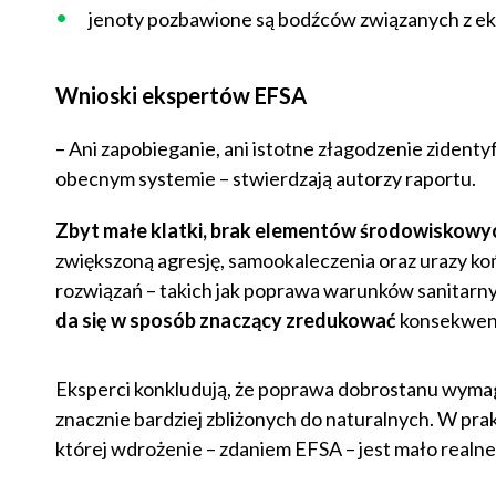
jenoty pozbawione są bodźców związanych z ek
Wnioski ekspertów EFSA
– Ani zapobieganie, ani istotne złagodzenie zide
obecnym systemie – stwierdzają autorzy raportu.
Zbyt małe klatki, brak elementów środowiskowyc
zwiększoną agresję, samookaleczenia oraz urazy k
rozwiązań – takich jak poprawa warunków sanitarn
da się w sposób znaczący zredukować
konsekwenc
Eksperci konkludują, że poprawa dobrostanu wym
znacznie bardziej zbliżonych do naturalnych. W pr
której wdrożenie – zdaniem EFSA – jest mało realne