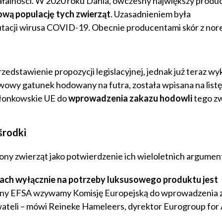
ałalności. W 2020 roku Dania, ówczesny największy produ
ową populację tych zwierząt
. Uzasadnieniem była
utacji wirusa COVID-19. Obecnie producentami skór z nor
zedstawienie propozycji legislacyjnej, jednak już teraz w
wowy gatunek hodowany na futra, została wpisana na listę
złonkowskie UE do
wprowadzenia zakazu hodowli
tego zw
łśrodki
rony zwierząt jako potwierdzenie ich wieloletnich argume
kach wyłącznie na potrzeby luksusowego produktu jest
ceny EFSA wzywamy Komisję Europejską do wprowadzenia 
wateli – mówi Reineke Hameleers, dyrektor Eurogroup for