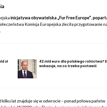
nia
ejska
inicjatywa obywatelska „Fur Free Europe”
,
popart
połeczeństwa Komisja Europejska zleciła przygotowanie 
.
ld zł
42 mld euro dla polskiego rolnictwa? 
wskazuje, na co trzeba postawić
d kilku lat znajduje się w odwrocie – ponad połowa państw