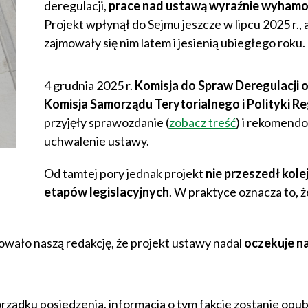
deregulacji,
prace nad ustawą wyraźnie wyham
Projekt wpłynął do Sejmu jeszcze w lipcu 2025 r., 
zajmowały się nim latem i jesienią ubiegłego roku.
4 grudnia 2025 r.
Komisja do Spraw Deregulacji 
Komisja Samorządu Terytorialnego i Polityki Re
przyjęły sprawozdanie (
zobacz treść
) i rekomend
uchwalenie ustawy.
Od tamtej pory jednak projekt
nie przeszedł kole
etapów legislacyjnych
. W praktyce oznacza to, ż
wało naszą redakcję, że projekt ustawy nadal
oczekuje n
rządku posiedzenia, informacja o tym fakcie zostanie opu