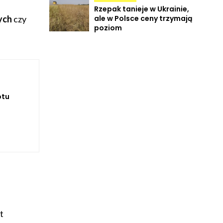
Rzepak tanieje w Ukrainie,
ych
czy
ale w Polsce ceny trzymają
poziom
otu
t