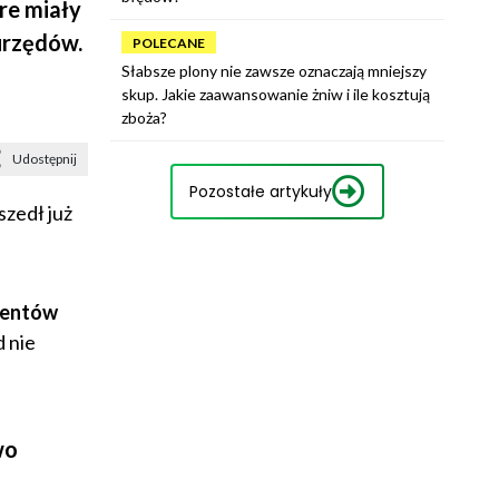
óre miały
urzędów.
POLECANE
Słabsze plony nie zawsze oznaczają mniejszy
skup. Jakie zaawansowanie żniw i ile kosztują
zboża?
Udostępnij
Pozostałe artykuły
szedł już
mentów
d nie
wo