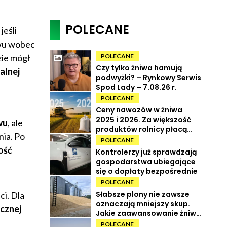
POLECANE
jeśli
iwu wobec
zie mógł
POLECANE
Czy tylko żniwa hamują
alnej
podwyżki? – Rynkowy Serwis
Spod Lady – 7.08.26 r.
POLECANE
Ceny nawozów w żniwa
2025 i 2026. Za większość
wu
, ale
produktów rolnicy płacą
ia. Po
więcej
POLECANE
ość
Kontrolerzy już sprawdzają
gospodarstwa ubiegające
się o dopłaty bezpośrednie
POLECANE
Słabsze plony nie zawsze
i. Dla
oznaczają mniejszy skup.
cznej
Jakie zaawansowanie żniw i
ile kosztują zboża?
POLECANE