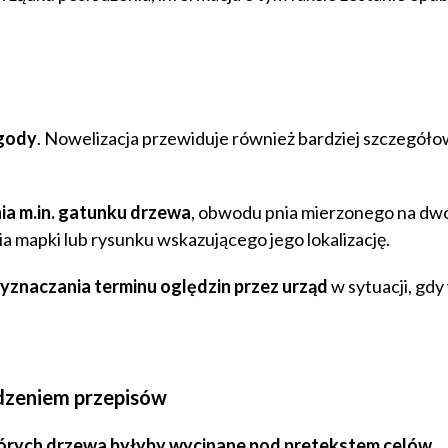
zgody
. Nowelizacja przewiduje również bardziej szczegół
a m.in. gatunku drzewa
, obwodu pnia mierzonego na dw
a mapki lub rysunku wskazującego jego lokalizację.
znaczania terminu oględzin przez urząd
w sytuacji, gdy
odzeniem przepisów
tórych drzewa byłyby wycinane pod pretekstem celów