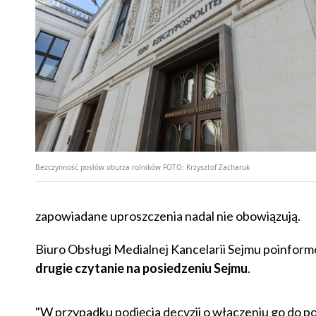
Bezczynność posłów oburza rolników
FOTO:
Krzysztof Zacharuk
zapowiadane uproszczenia nadal nie obowiązują.
Biuro Obsługi Medialnej Kancelarii Sejmu
poinformo
drugie czytanie na posiedzeniu Sejmu
.
"W przypadku podjęcia decyzji o włączeniu go do po