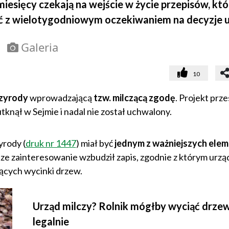
miesięcy czekają na wejście w życie przepisów, kt
yć z wielotygodniowym oczekiwaniem na decyzje 
Galeria
10
rzyrody
wprowadzającą
tzw. milczącą zgodę
. Projekt prze
tknął w Sejmie i nadal nie został uchwalony.
yrody (
druk nr 1447
) miał być
jednym z ważniejszych ele
sze zainteresowanie wzbudził zapis, zgodnie z którym urzą
ących wycinki drzew.
Urząd milczy? Rolnik mógłby wyciąć drze
legalnie