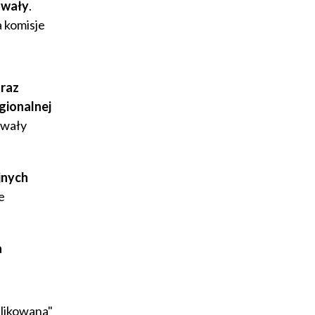
owały
.
a komisje
oraz
gionalnej
owały
jnych
e
a
blikowana"