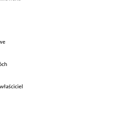
owe
óch
 właściciel