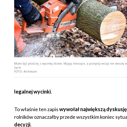
Miało być prościej z wycinką drzew. Mijają miesiące, a przepisy wciąż nie weszły 
życie
FOTO:
Archiwum
legalnej wycinki
.
To właśnie ten zapis
wywołał największą dyskusję
rolników oznaczałby przede wszystkim koniec sytua
decyzji
.