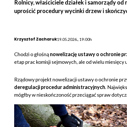
Rolnicy, właściciele działek i samorządy od 
uprościć procedury wycinki drzew i skończ
Krzysztof Zacharuk
19.05.2026., 19:00h
Chodzi o głośną
nowelizację ustawy o ochronie p
etap prac komisji sejmowych, ale od wielu miesięcy u
Rządowy projekt nowelizacji ustawy o ochronie prz
deregulacji procedur administracyjnych
. Najwięk
mógłby w nieskończoność przeciągać spraw dotycz