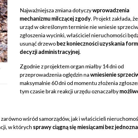
Najważniejsza zmiana dotyczy
wprowadzenia
mechanizmu milczącej zgody
. Projekt zakłada, że 
urząd w określonym terminie nie wniesie sprzec
zgłoszenia wycinki, właściciel nieruchomości będ
usunąć drzewo
bez konieczności uzyskania form
decyzji administracyjnej
.
Zgodnie z projektem organ miałby 14 dni od
w
przeprowadzenia oględzin na
wniesienie sprzeci
maksymalnie 60 dni od momentu złożenia zgłoszen
tym czasie brak reakcji urzędu oznaczałby
możliw
zarówno wśród samorządów, jak i właścicieli nieruchomośc
cji, w których
sprawy ciągną się miesiącami bez jednozna