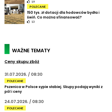
19
POLECANE
150 tys. zł dotacji dla hodowców bydła i
świń. Co można sfinansować?
13
WAŻNE TEMATY
Ceny skupu zbóż
31.07.2026. / 08:30
POLECANE
Pszenica w Polsce sypie słabiej. Skupy podają wyniki z
pól i ceny
24.07.2026. / 08:30
POLECANE