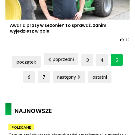
Awaria prasy w sezonie? To sprawdź, zanim
wyjedziesz w pole
12
poprzedni
3
4
5
początek
6
7
następny
ostatni
NAJNOWSZE
POLECANE
Ceny tuczników rosną, ale zysk nadal ograniczony. Ile zostaje w