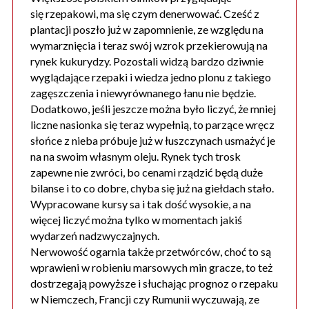
się rzepakowi, ma się czym denerwować. Cześć z
plantacji poszło już w zapomnienie, ze względu na
wymarznięcia i teraz swój wzrok przekierowują na
rynek kukurydzy. Pozostali widzą bardzo dziwnie
wyglądające rzepaki i wiedza jedno plonu z takiego
zagęszczenia i niewyrównanego łanu nie będzie.
Dodatkowo, jeśli jeszcze można było liczyć, że mniej
liczne nasionka się teraz wypełnią, to parzące wręcz
słońce z nieba próbuje już w łuszczynach usmażyć je
na na swoim własnym oleju. Rynek tych trosk
zapewne nie zwróci, bo cenami rządzić będą duże
bilanse i to co dobre, chyba się już na giełdach stało.
Wypracowane kursy sa i tak dość wysokie, a na
więcej liczyć można tylko w momentach jakiś
wydarzeń nadzwyczajnych.
Nerwowość ogarnia także przetwórców, choć to są
wprawieni w robieniu marsowych min gracze, to też
dostrzegają powyższe i słuchając prognoz o rzepaku
w Niemczech, Francji czy Rumunii wyczuwają, ze