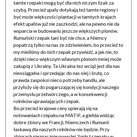
tamte rzepaki mogą być dla nich niczym lizak za
szybą. Przecież upały dotykają też tamte regiony i
być może większości plantacji w tamtych krajach
efekt upałów już nie zaszkodzi, ale na pewno nie da
wsparcia w budowaniu jeszcze większych plonów.
Rumuński rzepak tani być nie chce, a Niemcy
popatrzą tylko na nas ze zdziwieniem, bo przecież to
my mieliśmy do nich rzepak przywieźć, a jak nie, to
dzięki nieco większym własnym plonom mniej może
zakupią z Ukrainy. Ta Ukraina tez wciąż jest dla nas
nieosiągalna i sprzedając do nas olej i śrutę, co
prawda zaspokoi nieco potrzeby handlu, ale
przyłoży się do pogarszającej się kondycji naszego
przemysłu przetwórczego, a w konsekwencji
rolników uprawiających rzepak.
Bo przecież krajowe ceny opierają się na
notowaniach rzepaku na MATIF, a giełda widząc
dobre zbiory we Francji, Niemczech i Rumunii
łaskawą dla naszych rolników nie będzie. Przy
zbiorach nieznacznie powyżej 3 mln t rzepaku w