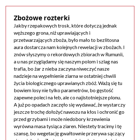
Zbożowe rozterki
Jakby rzepakowych trosk, które dotyczą jednak
węższego grona, niż uprawiających i
przetwarzających zboża, było mało to bezlitosna
aura dostarcza nam kolejnych rewelacji w zbożach. I
znów słyszymy o rekordowych zbiorach w Rumunii,
a u nas przyglądamy się naszym polom i szlag nas
trafia, bo żar z nieba zaczyna niweczyć nasze
nadzieje na wypełnienie ziarna w ostatniej chwili
życia biologicznego uprawianych zbóż. Ważą się tu
bowiem losy nie tylko parametrów, bo gęstość
zapewne poleci na łeb, ale co najistotniejsze plonu.
A już po opadach zaczęło się wydawać, że wystarczy
jeszcze trochę dołożyć nawozu na kłos i ochronić go
przed grzybami i może niedobory krzewienia
wyrówna masa tysiąca ziaren. Niestety tracimy i tę
szansę, bo wegetację gwałtownie przerywa sączący