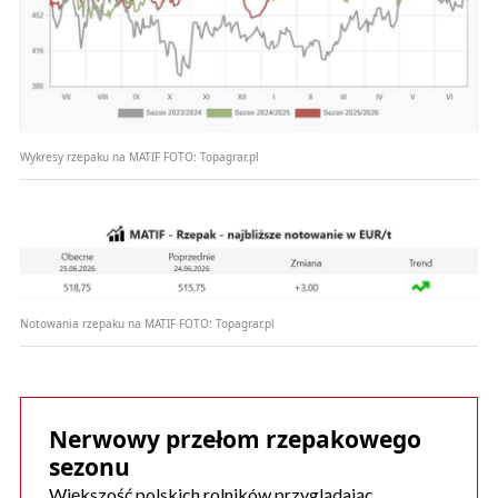
Wykresy rzepaku na MATIF
FOTO:
Topagrar.pl
Notowania rzepaku na MATIF
FOTO:
Topagrar.pl
Nerwowy przełom rzepakowego
sezonu
Większość polskich rolników przyglądając