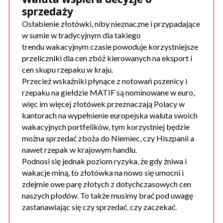
sprzedaży
Osłabienie złotówki, niby nieznaczne i przypadające
w sumie w tradycyjnym dla takiego
trendu wakacyjnym czasie powoduje korzystniejsze
przeliczniki dla cen zbóż kierowanych na eksport i
cen skupu rzepaku w kraju.
Przecież wskaźniki płynące z notowań pszenicy i
rzepaku na giełdzie MATIF są nominowane w euro,
więc im więcej złotówek przeznaczają Polacy w
kantorach na wypełnienie europejska waluta swoich
wakacyjnych portfelików, tym korzystniej będzie
można sprzedać zboża do Niemiec, czy Hiszpanii a
nawet rzepak w krajowym handlu.
Podnosi się jednak poziom ryzyka, że gdy żniwa i
wakacje miną, to złotówka na nowo się umocni i
zdejmie owe parę złotych z dotychczasowych cen
naszych płodów. To także musimy brać pod uwagę
zastanawiając się czy sprzedać, czy zaczekać.