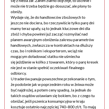
się z nieba żar. Zanim ziarno dojrzeje, to uschnie i
może nie trzeba będzie go dosuszać, ale plony to
obniży.
Wydaje się, że do handlowców zbożowych to
jeszcze nie dociera, bo rzeczywiście tylko parę dni
mamy teraz upały, są to jednak kluczowe dni dla
zbóż i chyba powinni już zacząć rozmyślać nad
planem awaryjnym obniżenia zakresu parametrów
handlowych, zwłaszcza w kontraktach na dłuższy
czas, bo i rolnikom i eksporterom, wciąż nie
mogącym doładować statku nie uśmiecha
się jeżdżenie w kółko z towarem, który o parę kresek
nie jest w stanie spełnić oczekiwań finalnego
odbiorcy.
U traderów panuje powszechne przekonanie o tym,
że podobnie jak w poprzednim roku w żniwa może
być najdrożej, a potem ceny spadną. Ja jednak do
takich osądów ustawiam się bokiem, bo z czego tu
obniżać, jeśli pszenica konsumpcyjna w kraju
kosztuje ostatnio najczęściej 740–800 zł/t. To mają